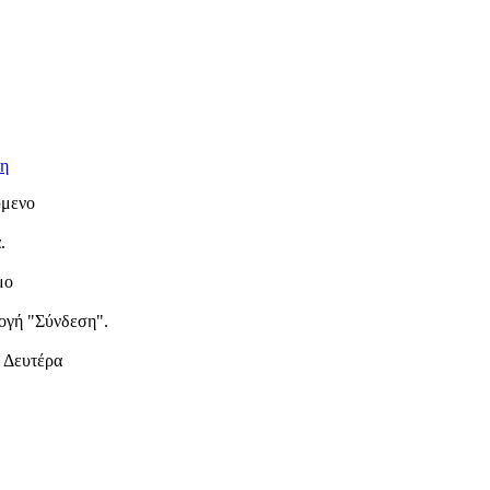
ύμενο
.
μο
λογή "Σύνδεση".
η Δευτέρα